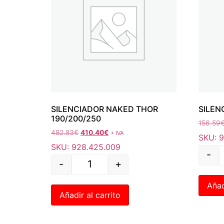
SILENCIADOR NAKED THOR
SILEN
190/200/250
156.59
482.83
€
410.40
€
+ IVA
SKU: 
SKU: 928.425.009
-
-
+
Añad
Añadir al carrito