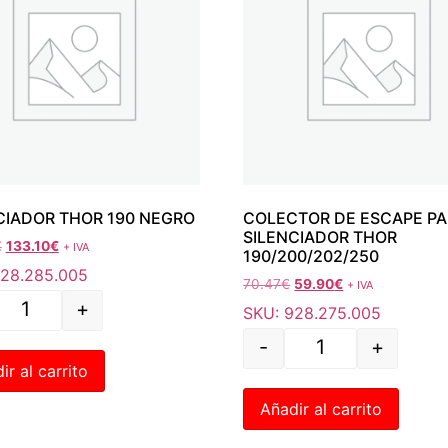
CIADOR THOR 190 NEGRO
COLECTOR DE ESCAPE P
SILENCIADOR THOR
€
133.10
€
+ IVA
190/200/202/250
928.285.005
70.47
€
59.90
€
+ IVA
+
SKU: 928.275.005
-
+
ir al carrito
Añadir al carrito