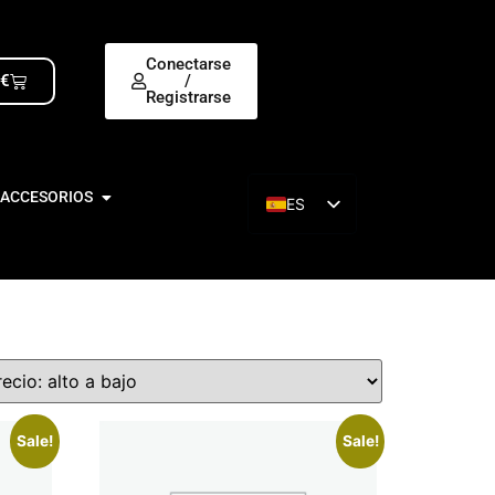
Conectarse
0
€
/
Registrarse
 ACCESORIOS
ES
EN
Sale!
Sale!