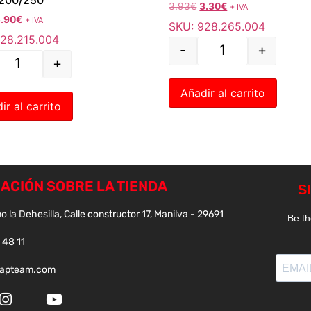
3.93
€
3.30
€
+ IVA
.90
€
+ IVA
SKU: 928.265.004
28.215.004
-
+
+
Añadir al carrito
ir al carrito
ACIÓN SOBRE LA TIENDA
o la Dehesilla, Calle constructor 17, Manilva - 29691
 48 11
papteam.com