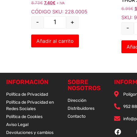
8.73
€
7.40
€
+ IVA
6.95
€
5
CÓDIGO SKU: 228.0005
SKU: 9
-
+
-
Añadir al carrito
Añad
INFORMACIÓN
SOBRE
INFORM
NOSOTROS
Política de Privacidad
Polígon
Dirección
Política de Privacidad en
952 88
Distribuidores
Redes Sociales
Contacto
Política de Cookies
info@
Aviso Legal
Devoluciones y cambios