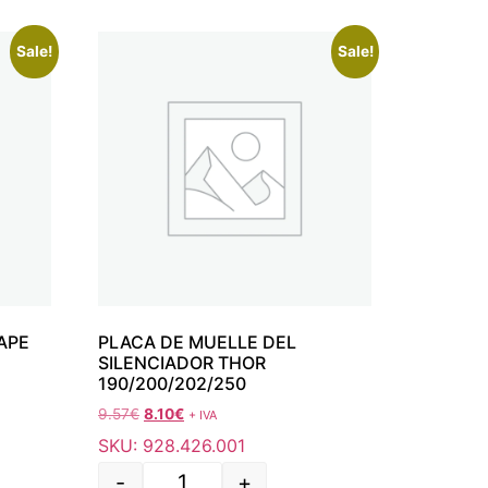
Sale!
Sale!
APE
PLACA DE MUELLE DEL
SILENCIADOR THOR
190/200/202/250
9.57
€
8.10
€
+ IVA
SKU: 928.426.001
-
+