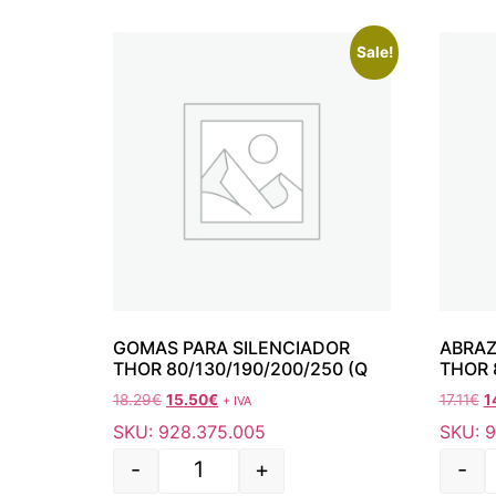
Sale!
GOMAS PARA SILENCIADOR
ABRAZ
THOR 80/130/190/200/250 (Q
THOR 
18.29
€
15.50
€
17.11
€
1
+ IVA
SKU: 928.375.005
SKU: 
-
+
-