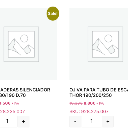
Sale!
ADERAS SILENCIADOR
OJIVA PARA TUBO DE ESC
80/190 D.70
THOR 190/200/250
4.50
€
10.39
€
8.80
€
+ IVA
+ IVA
928.235.007
SKU: 928.275.007
+
-
+