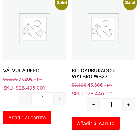
Sale!
Sale!
VÁLVULA REED
KIT CARBURADOR
WALBRO WB37
90.85
€
77.20
€
+ IVA
53.59
€
45.60
€
+ IVA
SKU: 928.405.001
SKU: 928.440.011
-
+
-
+
Añadir al carrito
Añadir al carrito