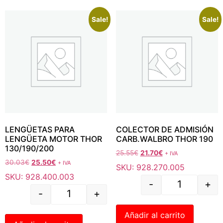
Sale!
Sale!
LENGÜETAS PARA
COLECTOR DE ADMISIÓN
LENGÜETA MOTOR THOR
CARB.WALBRO THOR 190
130/190/200
25.55
€
21.70
€
+ IVA
30.03
€
25.50
€
+ IVA
SKU: 928.270.005
SKU: 928.400.003
-
+
-
+
Añadir al carrito