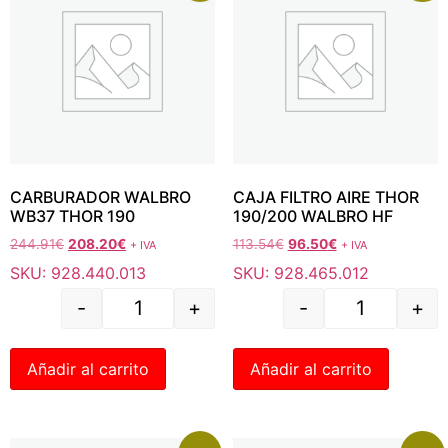
CARBURADOR WALBRO
CAJA FILTRO AIRE THOR
WB37 THOR 190
190/200 WALBRO HF
244.91
€
208.20
€
113.54
€
96.50
€
+ IVA
+ IVA
SKU: 928.440.013
SKU: 928.465.012
-
+
-
+
Añadir al carrito
Añadir al carrito