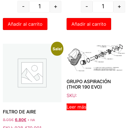
-
+
-
+
Añadir al carrito
Añadir al carrito
Sale!
GRUPO ASPIRACIÓN
(THOR 190 EVO)
SKU:
Leer más
FILTRO DE AIRE
8.05
€
6.80
€
+ IVA
SKU: 928.470.001