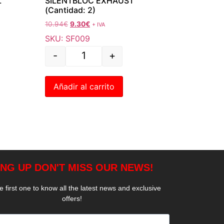
L
SILENTBLOC EXHAUST
(Cantidad: 2)
10.94
€
9.30
€
+ IVA
SKU: SF009
-
+
Añadir al carrito