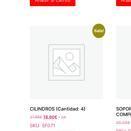
Sale!
CILINDROS (Cantidad: 4)
SOPOR
COMP
21.88
€
18.60
€
+ IVA
20.00
€
SKU: SF071
SKU: 