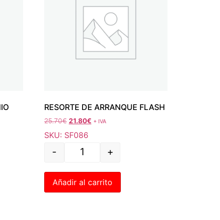
IO
RESORTE DE ARRANQUE FLASH
25.70
€
21.80
€
+ IVA
SKU: SF086
-
+
Añadir al carrito