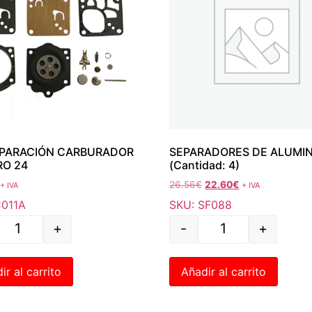
EPARACIÓN CARBURADOR
SEPARADORES DE ALUMIN
O 24
(Cantidad: 4)
26.56
€
22.60
€
+ IVA
+ IVA
C011A
SKU: SF088
+
-
+
ir al carrito
Añadir al carrito