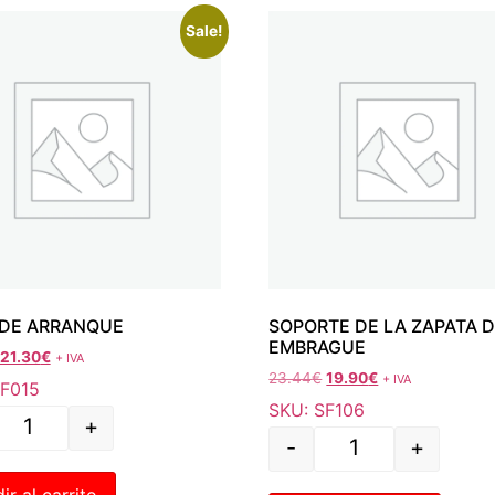
Sale!
DE ARRANQUE
SOPORTE DE LA ZAPATA 
EMBRAGUE
21.30
€
+ IVA
23.44
€
19.90
€
+ IVA
SF015
SKU: SF106
+
-
+
ir al carrito