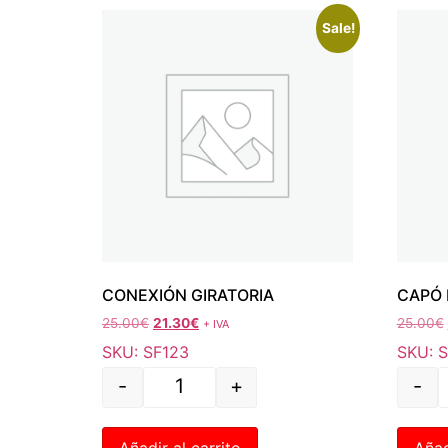
Sale!
CONEXIÓN GIRATORIA
CAPÓ 
25.00
€
21.30
€
25.00
€
+ IVA
SKU: SF123
SKU: 
-
+
-
Añadir al carrito
Añad