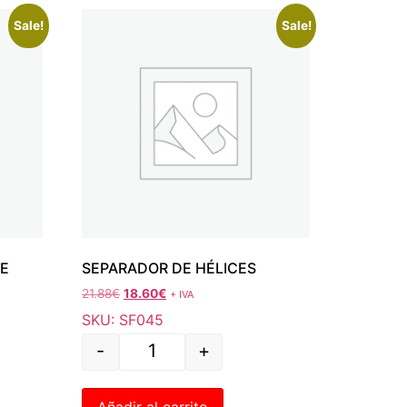
Sale!
Sale!
DE
SEPARADOR DE HÉLICES
21.88
€
18.60
€
+ IVA
SKU: SF045
-
+
Añadir al carrito