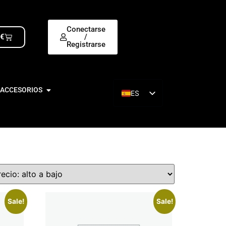
Conectarse
0
€
/
Registrarse
 ACCESORIOS
ES
EN
Sale!
Sale!