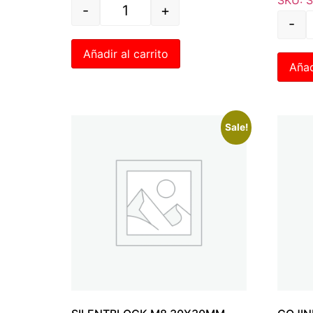
-
+
-
Añadir al carrito
Añad
Sale!