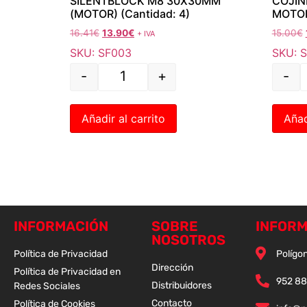
SILENTBLOCK M8 30X30MM
COJIN
(MOTOR) (Cantidad: 4)
MOTO
16.41
€
13.90
€
15.00
€
+ IVA
SKU: SF003
SKU: 
-
+
-
Añadir al carrito
Añad
INFORMACIÓN
SOBRE
INFORM
NOSOTROS
Política de Privacidad
Polígon
Dirección
Política de Privacidad en
952 88
Distribuidores
Redes Sociales
Contacto
Política de Cookies