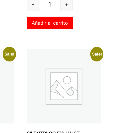
-
+
Añadir al carrito
Sale!
Sale!