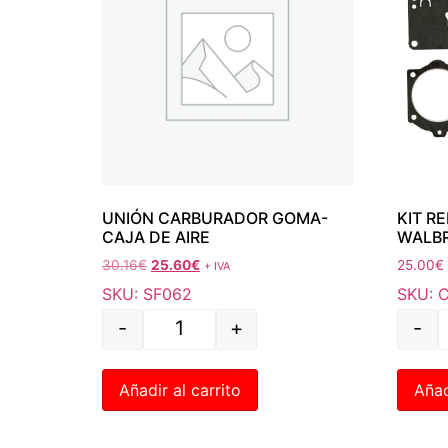
UNIÓN CARBURADOR GOMA-
KIT R
CAJA DE AIRE
WALBR
30.16
€
25.60
€
25.00
€
+ IVA
SKU: SF062
SKU: 
-
+
-
Añadir al carrito
Añad