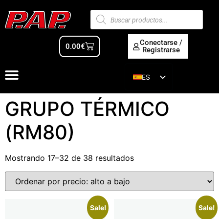
Conectarse /
0.00
€
Registrarse
ES
EN
GRUPO TÉRMICO
(RM80)
Mostrando 17–32 de 38 resultados
Sale!
Sale!