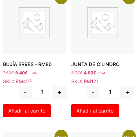
BUJÍA BR9ES - RM80
JUNTA DE CILINDRO
7.50
€
6.40
€
5.77
€
4.90
€
+ IVA
+ IVA
SKU: RM427
SKU: RM121
-
+
-
+
Añadir al carrito
Añadir al carrito