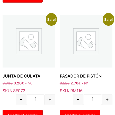
Sale!
Sale!
JUNTA DE CULATA
PASADOR DE PISTÓN
3.73
€
3.20
€
3.22
€
2.70
€
+ IVA
+ IVA
SKU: SF072
SKU: RM116
-
+
-
+