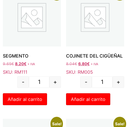
SEGMENTO
COJINETE DEL CIGÜEÑAL
9.65
€
8.20
€
8.04
€
6.80
€
+ IVA
+ IVA
SKU: RM111
SKU: RM005
-
+
-
+
Añadir al carrito
Añadir al carrito
Sale!
Sale!