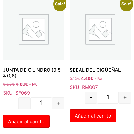
Sale!
Sale!
JUNTA DE CILINDRO (0,5
SEEAL DEL CIGÜEÑAL
& 0,8)
5.15
€
4.40
€
+ IVA
5.63
€
4.80
€
+ IVA
SKU: RM007
SKU: SF069
-
+
-
+
Añadir al carrito
Añadir al carrito