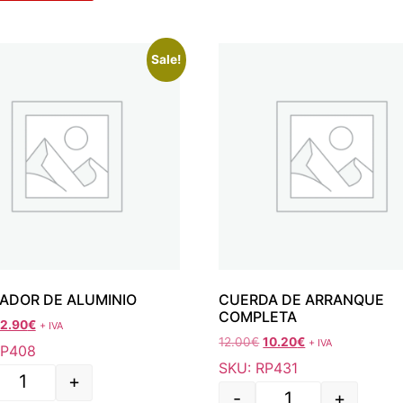
Sale!
ADOR DE ALUMINIO
CUERDA DE ARRANQUE
COMPLETA
12.90
€
+ IVA
12.00
€
10.20
€
+ IVA
RP408
SKU: RP431
+
-
+