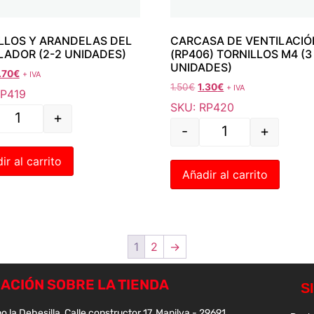
LLOS Y ARANDELAS DEL
CARCASA DE VENTILACIÓ
LADOR (2-2 UNIDADES)
(RP406) TORNILLOS M4 (3
UNIDADES)
.70
€
+ IVA
1.50
€
1.30
€
+ IVA
RP419
SKU: RP420
+
-
+
ir al carrito
Añadir al carrito
1
2
→
ACIÓN SOBRE LA TIENDA
o la Dehesilla, Calle constructor 17, Manilva - 29691