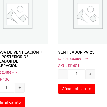
SA DE VENTILACIÓN +
VENTILADOR PA125
 POSTERIOR DEL
57.42
€
48.80
€
+ IVA
LADOR DE
SKU: RP401
GERACIÓN
52.40
€
+ IVA
-
+
RP430
+
Añadir al carrito
ir al carrito