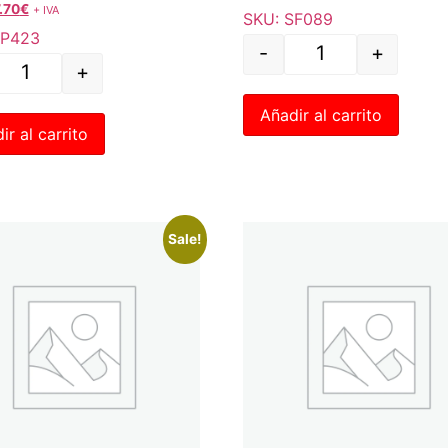
.70
€
+ IVA
SKU: SF089
RP423
-
+
+
Añadir al carrito
ir al carrito
Sale!