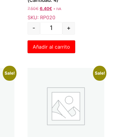
7.50
€
6.40
€
+ IVA
SKU: RP020
-
+
Añadir al carrito
Sale!
Sale!