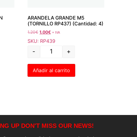
N
ARANDELA GRANDE M5
(TORNILLO RP437) (Cantidad: 4)
1.20
€
1.00
€
+ IVA
SKU: RP439
-
+
Añadir al carrito