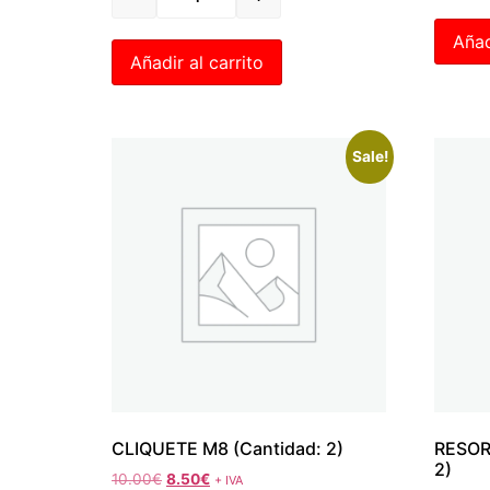
Añad
Añadir al carrito
Sale!
CLIQUETE M8 (Cantidad: 2)
RESOR
2)
10.00
€
8.50
€
+ IVA