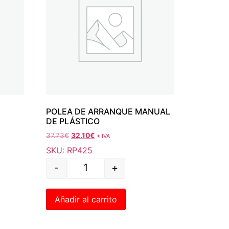
POLEA DE ARRANQUE MANUAL
DE PLÁSTICO
37.73
€
32.10
€
+ IVA
SKU: RP425
-
+
Añadir al carrito