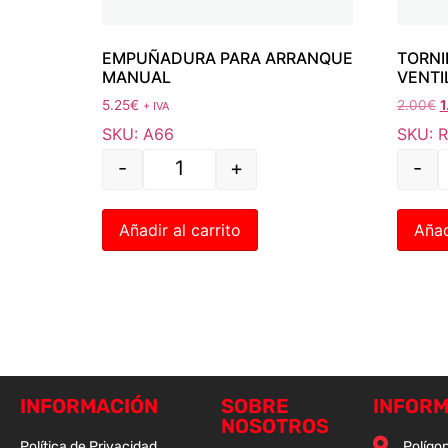
EMPUÑADURA PARA ARRANQUE
TORNI
MANUAL
VENTI
5.25
€
2.00
€
1
+ IVA
SKU: A66
SKU: 
-
+
-
Añadir al carrito
Añad
INFORMACIÓN
SOBRE
INFORM
NOSOTROS
Política de Privacidad
Polígon