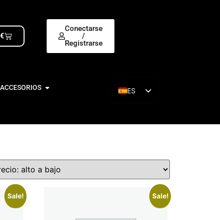
Conectarse
0
€
/
Registrarse
 ACCESORIOS
ES
EN
Sale!
Sale!