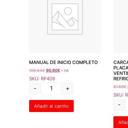
MANUAL DE INICIO COMPLETO
CARCA
PLACA
106.64
€
90.60
€
+ IVA
VENTI
SKU: RP409
REFRI
61.69
€
-
+
SKU: 
-
Añadir al carrito
Añad