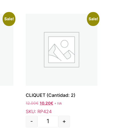
Sale!
Sale!
CLIQUET (Cantidad: 2)
12.00
€
10.20
€
+ IVA
SKU: RP424
-
+