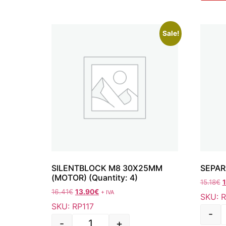
Sale!
SILENTBLOCK M8 30X25MM
SEPAR
(MOTOR) (Quantity: 4)
15.18
€
16.41
€
13.90
€
+ IVA
SKU: 
SKU: RP117
-
-
+