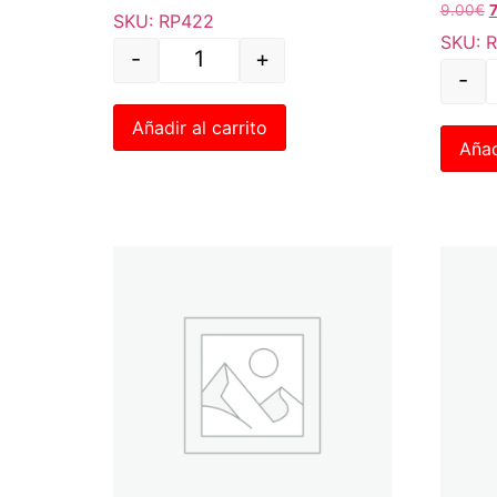
9.00
€
7
SKU: RP422
SKU: 
-
+
-
Añadir al carrito
Añad