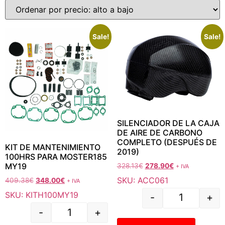
Sale!
Sale!
SILENCIADOR DE LA CAJA
DE AIRE DE CARBONO
COMPLETO (DESPUÉS DE
KIT DE MANTENIMIENTO
2019)
100HRS PARA MOSTER185
MY19
328.13
€
278.90
€
+ IVA
SKU: ACC061
409.38
€
348.00
€
+ IVA
SKU: KITH100MY19
-
+
-
+