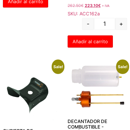
Añadir al carrito
262.50
€
223.10
€
+ IVA
SKU: ACC162a
-
+
Añadir al carrito
Sale!
Sale!
DECANTADOR DE
COMBUSTIBLE -