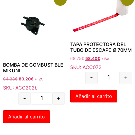
TAPA PROTECTORA DEL
TUBO DE ESCAPE Ø 70MM
68.75
€
58.40
€
+ IVA
BOMBA DE COMBUSTIBLE
SKU: ACC072
MIKUNI
-
+
94.38
€
80.20
€
+ IVA
SKU: ACC202b
Añadir al carrito
-
+
Añadir al carrito