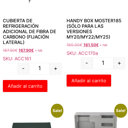
CUBIERTA DE
HANDY BOX MOSTER185
REFRIGERACIÓN
(SÓLO PARA LAS
ADICIONAL DE FIBRA DE
VERSIONES
CARBONO (FIJACIÓN
MY20/MY22/MY25)
LATERAL)
190.00
€
161.50
€
+ IVA
197.50
€
167.90
€
+ IVA
SKU: ACC170a
SKU: ACC161
-
+
-
+
Añadir al carrito
Añadir al carrito
Sale!
Sale!