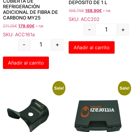
CUBIERTA DE
DEPÓSITO DE 1 L
REFRIGERACIÓN
198.75
€
168.90
€
+ IVA
ADICIONAL DE FIBRA DE
CARBONO MY25
SKU: ACC202
211.25
€
179.60
€
+ IVA
-
+
SKU: ACC161a
-
+
Añadir al carrito
Añadir al carrito
Sale!
Sale!