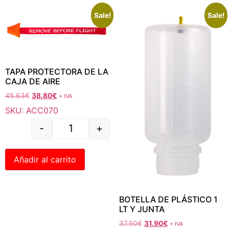
Sale!
Sale!
TAPA PROTECTORA DE LA
CAJA DE AIRE
45.63
€
38.80
€
+ IVA
SKU: ACC070
-
+
Añadir al carrito
BOTELLA DE PLÁSTICO 1
LT Y JUNTA
37.50
€
31.90
€
+ IVA