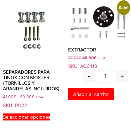
Sale!
EXTRACTOR
57.50
€
48.90
€
+ IVA
SKU: ACC113
SEPARADORES PARA
-
+
TINOX CON MOSTER
(TORNILLOS Y
ARANDELAS INCLUIDOS)
Añadir al carrito
41.00
€
-
50.00
€
+ IVA
SKU: PC22
Seleccionar opciones