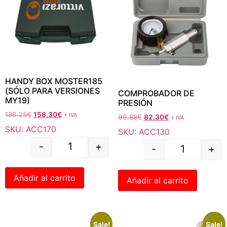
HANDY BOX MOSTER185
(SÓLO PARA VERSIONES
COMPROBADOR DE
MY19)
PRESIÓN
186.25
€
158.30
€
+ IVA
96.88
€
82.30
€
+ IVA
SKU: ACC170
SKU: ACC130
-
+
-
+
Añadir al carrito
Añadir al carrito
Sale!
Sale!