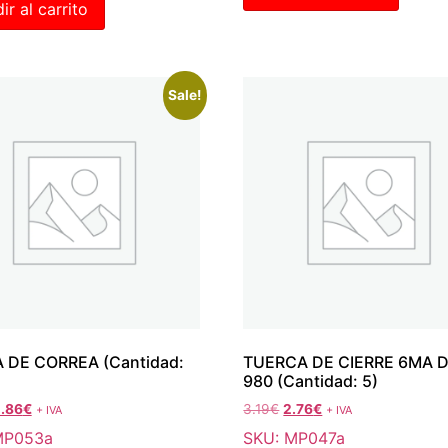
ir al carrito
Sale!
 DE CORREA (Cantidad:
TUERCA DE CIERRE 6MA D
980 (Cantidad: 5)
.86
€
3.19
€
2.76
€
+ IVA
+ IVA
MP053a
SKU: MP047a