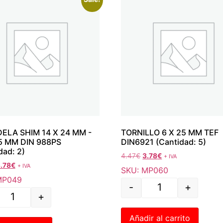
ELA SHIM 14 X 24 MM -
TORNILLO 6 X 25 MM TEF
,5 MM DIN 988PS
DIN6921 (Cantidad: 5)
dad: 2)
4.47
€
3.78
€
+ IVA
.78
€
+ IVA
SKU: MP060
MP049
-
+
+
Añadir al carrito