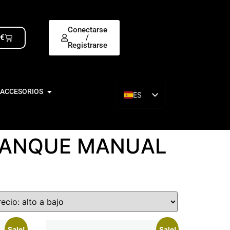
Conectarse
0
€
/
Registrarse
 ACCESORIOS
ES
EN
RRANQUE MANUAL
Sale!
Sale!