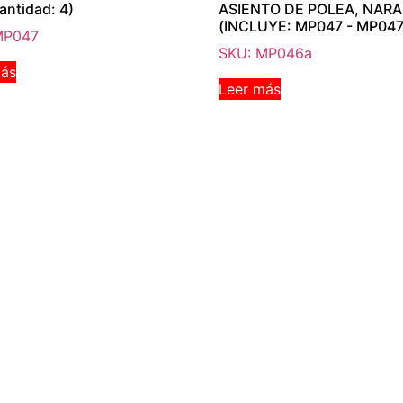
antidad: 4)
ASIENTO DE POLEA, NAR
(INCLUYE: MP047 - MP047
MP047
SKU: MP046a
más
Leer más