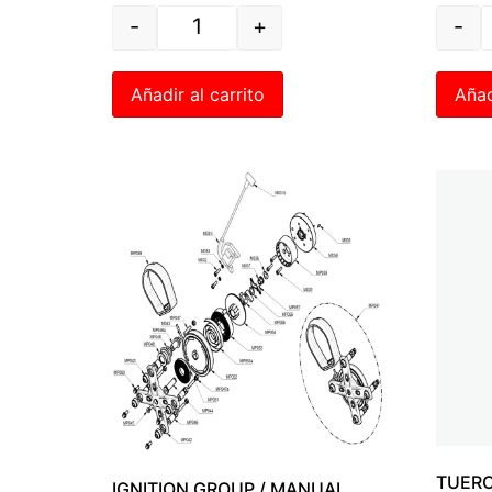
-
+
-
Añadir al carrito
Añad
TUERC
IGNITION GROUP / MANUAL