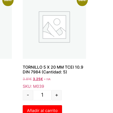
TORNILLO 5 X 20 MM TCEI 10.9
DIN 7984 (Cantidad: 5)
3.81
€
3.25
€
+ IVA
SKU: M039
-
+
Añadir al carrito