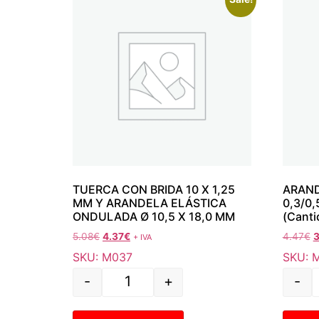
TUERCA CON BRIDA 10 X 1,25
ARAND
MM Y ARANDELA ELÁSTICA
0,3/0
ONDULADA Ø 10,5 X 18,0 MM
(Canti
5.08
€
4.37
€
4.47
€
3
+ IVA
SKU: M037
SKU: 
-
+
-