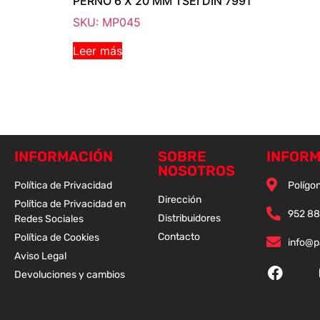
PERNO 6 X 20 MM TSEI DIN 7991
SKU: MP045
Leer más
INFORMACIÓN
SOBRE
INFORM
NOSOTROS
Política de Privacidad
Polígon
Dirección
Política de Privacidad en
952 88
Distribuidores
Redes Sociales
Contacto
Política de Cookies
info@
Aviso Legal
Devoluciones y cambios