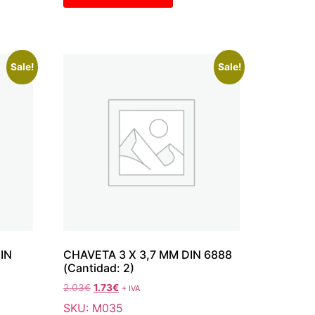
Sale!
Sale!
IN
CHAVETA 3 X 3,7 MM DIN 6888
(Cantidad: 2)
2.03
€
1.73
€
+ IVA
SKU: M035