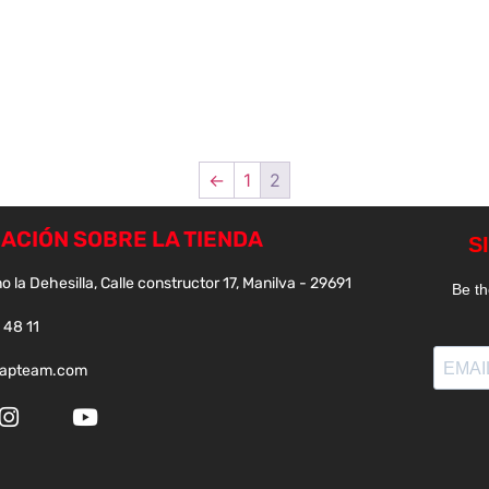
←
1
2
ACIÓN SOBRE LA TIENDA
o la Dehesilla, Calle constructor 17, Manilva - 29691
 48 11
papteam.com