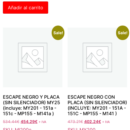
Añadir al carrito
Sale!
Sale!
ESCAPE NEGRO Y PLACA
ESCAPE NEGRO CON
(SIN SILENCIADOR) MY25
PLACA (SIN SILENCIADOR)
(incluye: MY201 - 151a -
(INCLUYE: MY201 - 151A -
151c - MP155 - M141a )
151C - MP155 - M141 )
534.44
€
454.29
€
473.21
€
402.24
€
+ IVA
+ IVA
SKU: MI200e
SKU: MY200