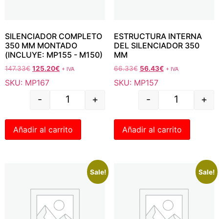
SILENCIADOR COMPLETO
ESTRUCTURA INTERNA
350 MM MONTADO
DEL SILENCIADOR 350
(INCLUYE: MP155 - M150)
MM
147.33
€
125.20
€
66.33
€
56.43
€
+ IVA
+ IVA
SKU: MP167
SKU: MP157
-
+
-
+
Añadir al carrito
Añadir al carrito
Sale!
Sale!