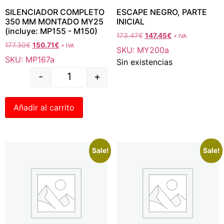
SILENCIADOR COMPLETO
ESCAPE NEGRO, PARTE
350 MM MONTADO MY25
INICIAL
(incluye: MP155 - M150)
173.47
€
147.45
€
+ IVA
177.30
€
150.71
€
+ IVA
SKU: MY200a
SKU: MP167a
Sin existencias
-
+
Añadir al carrito
Sale!
Sale!