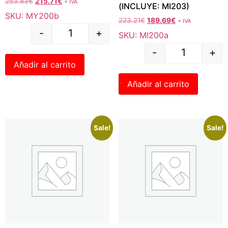
253.83
€
215.71
€
+ IVA
(INCLUYE: MI203)
SKU: MY200b
223.21
€
189.69
€
+ IVA
-
+
SKU: MI200a
-
+
Añadir al carrito
Añadir al carrito
Sale!
Sale!