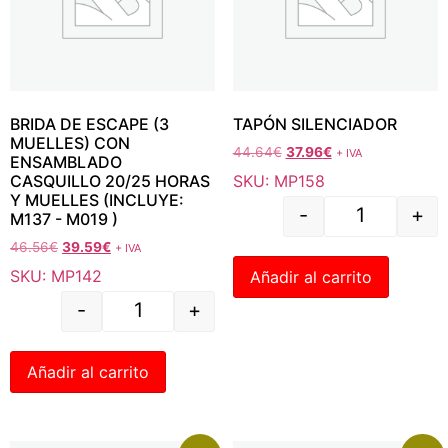
BRIDA DE ESCAPE (3
TAPÓN SILENCIADOR
MUELLES) CON
44.64
€
37.96
€
+ IVA
ENSAMBLADO
SKU: MP158
CASQUILLO 20/25 HORAS
Y MUELLES (INCLUYE:
-
+
M137 - M019 )
46.56
€
39.59
€
+ IVA
SKU: MP142
Añadir al carrito
-
+
Añadir al carrito