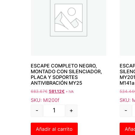
ESCAPE COMPLETO NEGRO,
ESCAP
MONTADO CON SILENCIADOR,
SILEN
PLACA Y SOPORTES
MY201 
ANTIVIBRACIÓN MY25
M141a 
683.67
€
581.12
€
534.44
+ IVA
SKU: MI200f
SKU: 
-
+
-
Añadir al carrito
Añad