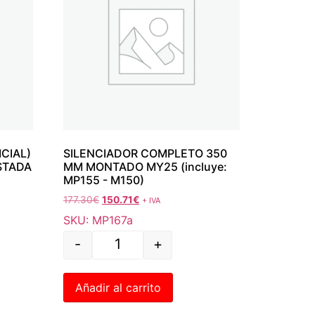
CIAL)
SILENCIADOR COMPLETO 350
STADA
MM MONTADO MY25 (incluye:
MP155 - M150)
177.30
€
150.71
€
+ IVA
SKU: MP167a
-
+
Añadir al carrito