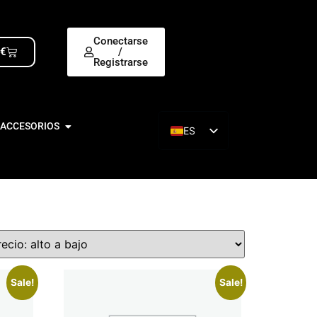
Conectarse
0
€
/
Registrarse
 ACCESORIOS
ES
EN
Sale!
Sale!