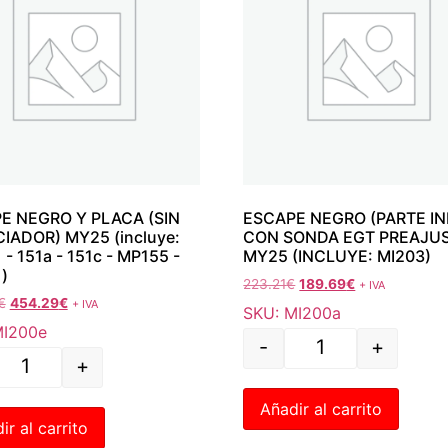
E NEGRO Y PLACA (SIN
ESCAPE NEGRO (PARTE INI
CIADOR) MY25 (incluye:
CON SONDA EGT PREAJU
- 151a - 151c - MP155 -
MY25 (INCLUYE: MI203)
)
223.21
€
189.69
€
+ IVA
€
454.29
€
+ IVA
SKU: MI200a
MI200e
-
+
+
Añadir al carrito
ir al carrito