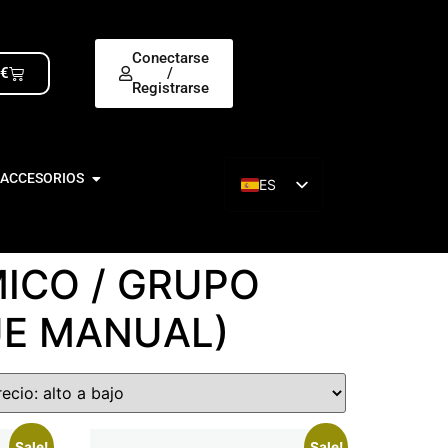
Conectarse
0
€
/
Registrarse
 ACCESORIOS
ES
EN
ICO / GRUPO
UE MANUAL)
Sale!
Sale!