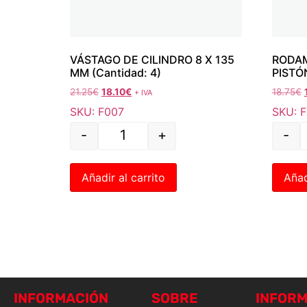
VÁSTAGO DE CILINDRO 8 X 135
RODAM
MM (Cantidad: 4)
PISTÓ
21.25
€
18.10
€
18.75
€
+ IVA
SKU: F007
SKU: 
-
+
-
Añadir al carrito
Añad
INFORMACIÓN
SOBRE
INFORM