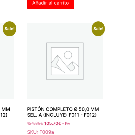
Añadir al carrito
Sale!
Sale!
0 MM
PISTÓN COMPLETO Ø 50,0 MM
012)
SEL. A (INCLUYE: F011 - F012)
124.38
€
105.70
€
+ IVA
SKU: F009a