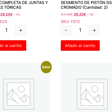
 COMPLETA DE JUNTAS Y
SEGMENTO DE PISTÓN GS
S TÓRICAS
CROMADO (Cantidad: 2)
29.20
€
34.38
€
29.20
€
+ IVA
+ IVA
F025
SKU: F012
+
-
+
ir al carrito
Añadir al carrito
Sale!