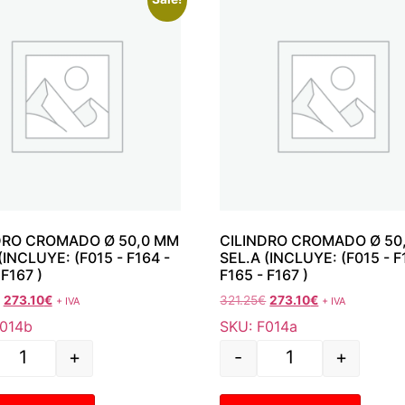
DRO CROMADO Ø 50,0 MM
CILINDRO CROMADO Ø 50
(INCLUYE: (F015 - F164 -
SEL.A (INCLUYE: (F015 - F
 F167 )
F165 - F167 )
273.10
€
321.25
€
273.10
€
+ IVA
+ IVA
F014b
SKU: F014a
+
-
+