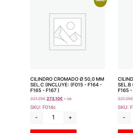
CILINDRO CROMADO Ø 50,0 MM
CILIN
SEL.C (INCLUYE: (F015 - F164 -
SEL.B 
F165 - F167 )
F165 -
321.25
€
273.10
€
321.25
€
+ IVA
SKU: F014c
SKU: 
-
+
-