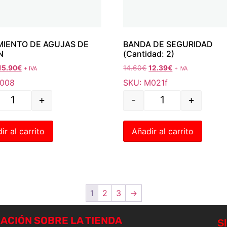
IENTO DE AGUJAS DE
BANDA DE SEGURIDAD
N
(Cantidad: 2)
15.90
€
14.60
€
12.39
€
+ IVA
+ IVA
F008
SKU: M021f
+
-
+
ir al carrito
Añadir al carrito
1
2
3
→
ACIÓN SOBRE LA TIENDA