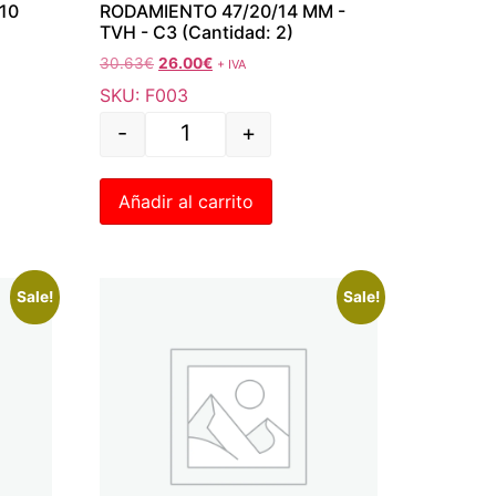
10
RODAMIENTO 47/20/14 MM -
TVH - C3 (Cantidad: 2)
30.63
€
26.00
€
+ IVA
SKU: F003
-
+
Añadir al carrito
Sale!
Sale!