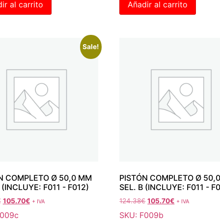
ir al carrito
Añadir al carrito
Sale!
N COMPLETO Ø 50,0 MM
PISTÓN COMPLETO Ø 50,
 (INCLUYE: F011 - F012)
SEL. B (INCLUYE: F011 - F
€
105.70
€
124.38
€
105.70
€
+ IVA
+ IVA
F009c
SKU: F009b