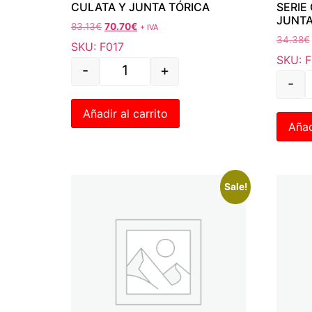
CULATA Y JUNTA TÓRICA
SERIE
JUNTA
83.13
€
70.70
€
+ IVA
34.38
€
SKU: F017
SKU: 
-
+
-
Añadir al carrito
Añad
Sale!