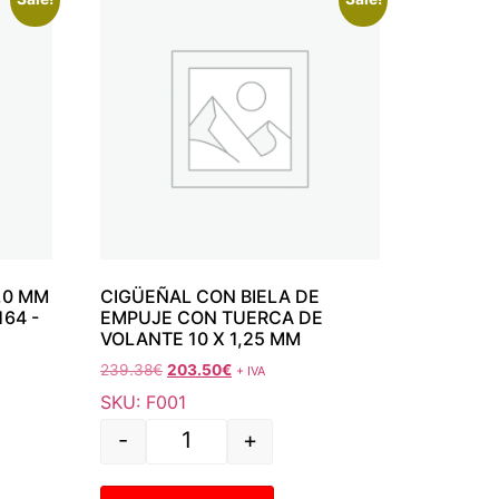
,0 MM
CIGÜEÑAL CON BIELA DE
164 -
EMPUJE CON TUERCA DE
VOLANTE 10 X 1,25 MM
239.38
€
203.50
€
+ IVA
SKU: F001
-
+