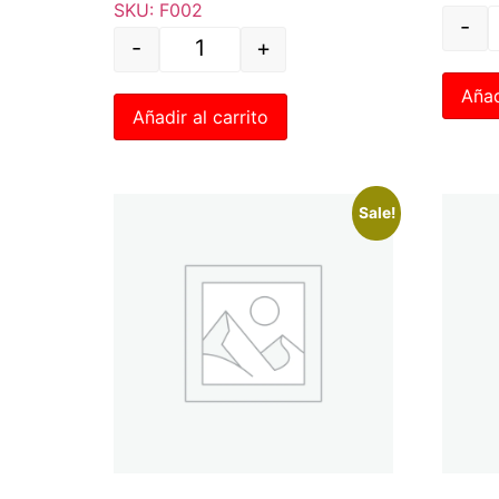
SKU: F002
-
-
+
Añad
Añadir al carrito
Sale!