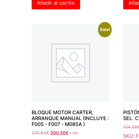
Añadir al carrito
Añad
Sale!
BLOQUE MOTOR CARTER,
PISTÓ
ARRANQUE MANUAL (INCLUYE :
SEL. C
F005 - F007 - M085A )
124.38
235.63
€
200.30
€
+ IVA
SKU: 