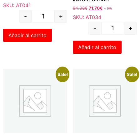
SKU: AT041
84.38
€
71.70
€
+ IVA
-
+
SKU: AT034
-
+
Añadir al carrito
Añadir al carrito
Sale!
Sale!