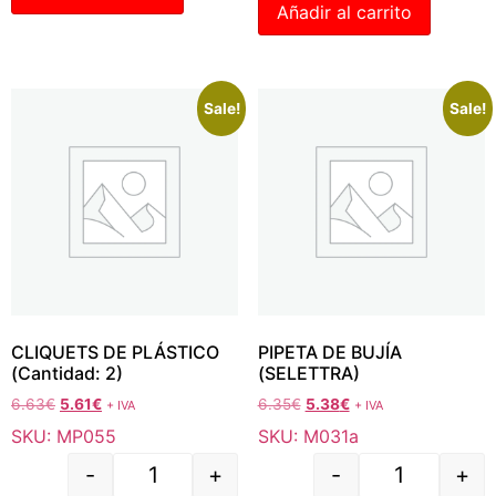
Añadir al carrito
Sale!
Sale!
CLIQUETS DE PLÁSTICO
PIPETA DE BUJÍA
(Cantidad: 2)
(SELETTRA)
6.63
€
5.61
€
6.35
€
5.38
€
+ IVA
+ IVA
SKU: MP055
SKU: M031a
-
+
-
+