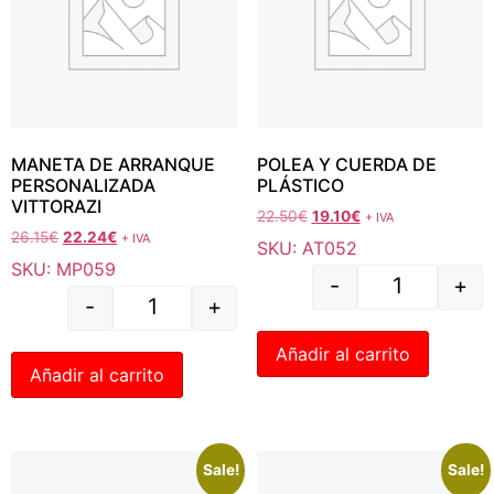
MANETA DE ARRANQUE
POLEA Y CUERDA DE
PERSONALIZADA
PLÁSTICO
VITTORAZI
22.50
€
19.10
€
+ IVA
26.15
€
22.24
€
+ IVA
SKU: AT052
SKU: MP059
-
+
-
+
Añadir al carrito
Añadir al carrito
Sale!
Sale!