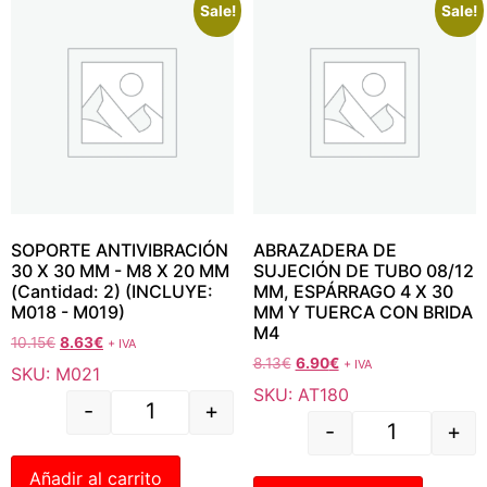
Sale!
Sale!
SOPORTE ANTIVIBRACIÓN
ABRAZADERA DE
30 X 30 MM - M8 X 20 MM
SUJECIÓN DE TUBO 08/12
(Cantidad: 2) (INCLUYE:
MM, ESPÁRRAGO 4 X 30
M018 - M019)
MM Y TUERCA CON BRIDA
M4
10.15
€
8.63
€
+ IVA
8.13
€
6.90
€
+ IVA
SKU: M021
SKU: AT180
-
+
-
+
Añadir al carrito