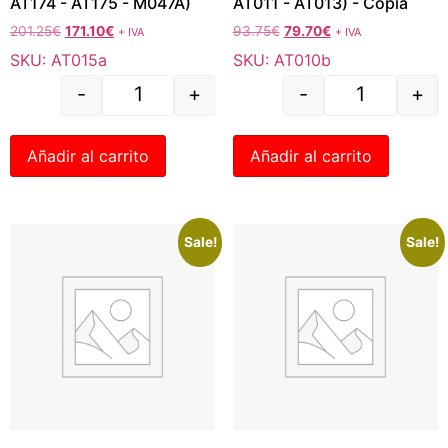
AT174 - AT175 - M047A)
AT011 - AT013) - Copia
201.25
€
171.10
€
93.75
€
79.70
€
+ IVA
+ IVA
SKU: AT015a
SKU: AT010b
-
+
-
+
Añadir al carrito
Añadir al carrito
Sale!
Sale!