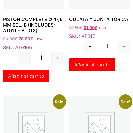
PISTON COMPLETE Ø 47,6
CULATA Y JUNTA TÓRICA
MM SEL. B (INCLUDES:
37.50
€
31.90
€
+ IVA
AT011 – AT013)
SKU: AT017
90.00
€
76.50
€
+ IVA
-
+
SKU: AT010b
-
+
Añadir al carrito
Añadir al carrito
Sale!
Sale!