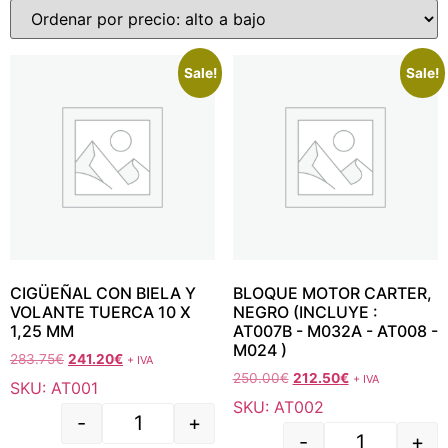
Sale!
Sale!
CIGÜEÑAL CON BIELA Y
BLOQUE MOTOR CARTER,
VOLANTE TUERCA 10 X
NEGRO (INCLUYE :
1,25 MM
AT007B - M032A - AT008 -
M024 )
283.75
€
241.20
€
+ IVA
250.00
€
212.50
€
+ IVA
SKU: AT001
SKU: AT002
-
+
-
+