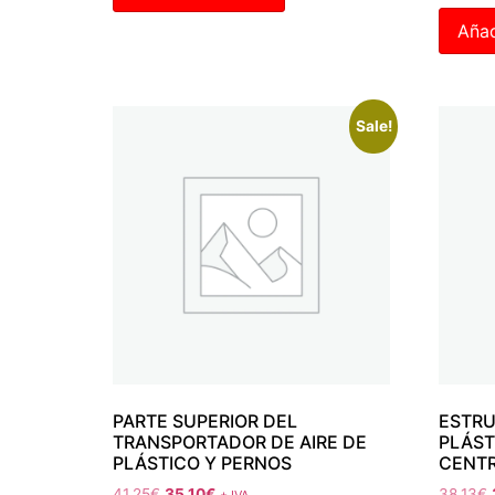
Añad
Sale!
PARTE SUPERIOR DEL
ESTRU
TRANSPORTADOR DE AIRE DE
PLÁST
PLÁSTICO Y PERNOS
CENT
41.25
€
35.10
€
38.13
€
+ IVA