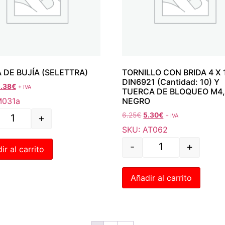
A DE BUJÍA (SELETTRA)
TORNILLO CON BRIDA 4 X
DIN6921 (Cantidad: 10) Y
.38
€
+ IVA
TUERCA DE BLOQUEO M4
M031a
NEGRO
6.25
€
5.30
€
+ IVA
+
SKU: AT062
-
+
ir al carrito
Añadir al carrito