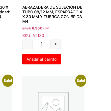
30 X
ABRAZADERA DE SUJECIÓN DE
idad:
TUBO 08/12 MM, ESPÁRRAGO 4
)
X 30 MM Y TUERCA CON BRIDA
M4
8.13
€
6.90
€
+ IVA
SKU: AT180
-
+
Añadir al carrito
Sale!
Sale!