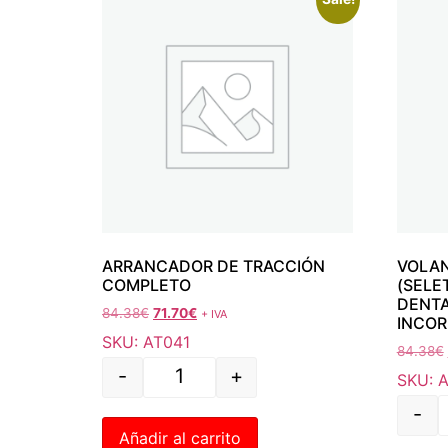
ARRANCADOR DE TRACCIÓN
VOLA
COMPLETO
(SELE
DENTA
84.38
€
71.70
€
+ IVA
INCO
SKU: AT041
84.38
€
-
+
SKU: 
-
Añadir al carrito