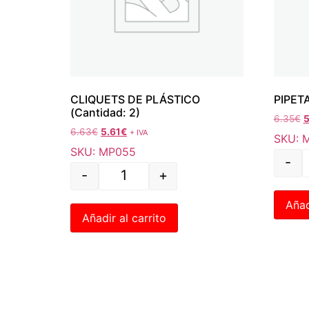
CLIQUETS DE PLÁSTICO
PIPET
(Cantidad: 2)
6.35
€
5
6.63
€
5.61
€
+ IVA
SKU: 
SKU: MP055
-
-
+
Añad
Añadir al carrito