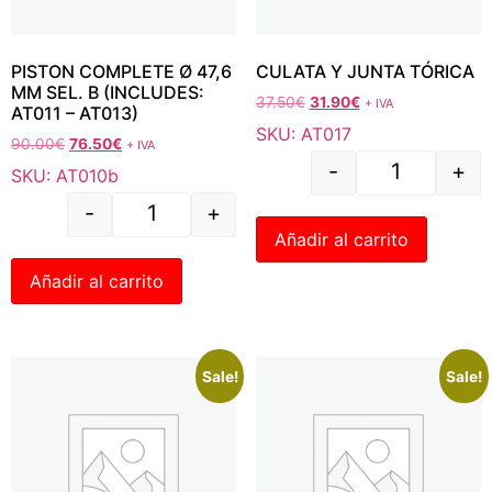
PISTON COMPLETE Ø 47,6
CULATA Y JUNTA TÓRICA
MM SEL. B (INCLUDES:
37.50
€
31.90
€
+ IVA
AT011 – AT013)
SKU: AT017
90.00
€
76.50
€
+ IVA
-
+
SKU: AT010b
-
+
Añadir al carrito
Añadir al carrito
Sale!
Sale!