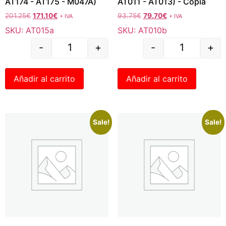
AT174 - AT175 - M047A)
AT011 - AT013) - Copia
201.25
€
171.10
€
93.75
€
79.70
€
+ IVA
+ IVA
SKU: AT015a
SKU: AT010b
-
+
-
+
Añadir al carrito
Añadir al carrito
Sale!
Sale!