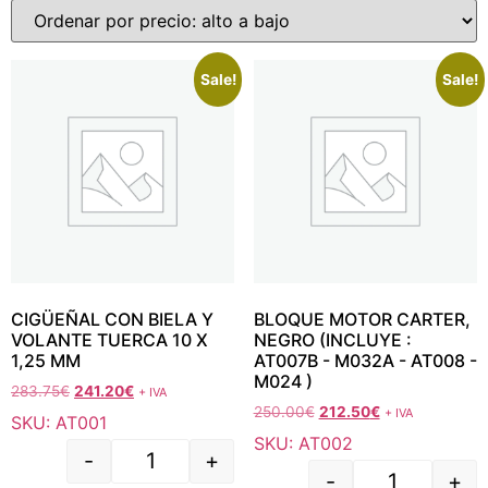
Sale!
Sale!
CIGÜEÑAL CON BIELA Y
BLOQUE MOTOR CARTER,
VOLANTE TUERCA 10 X
NEGRO (INCLUYE :
1,25 MM
AT007B - M032A - AT008 -
M024 )
283.75
€
241.20
€
+ IVA
250.00
€
212.50
€
+ IVA
SKU: AT001
SKU: AT002
-
+
-
+