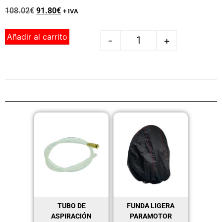
108.02
€
91.80
€
+ IVA
Añadir al carrito
-
+
TUBO DE
FUNDA LIGERA
ASPIRACIÓN
PARAMOTOR