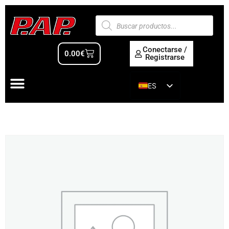
Conectarse /
0.00
€
Registrarse
ES
EN