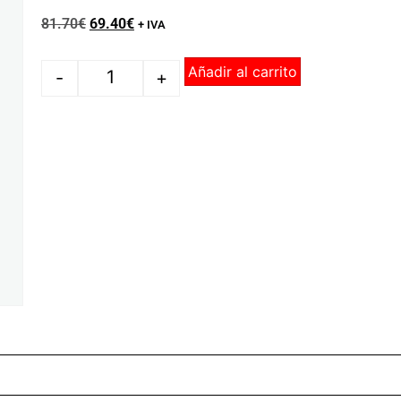
81.70
€
69.40
€
+ IVA
Añadir al carrito
-
+