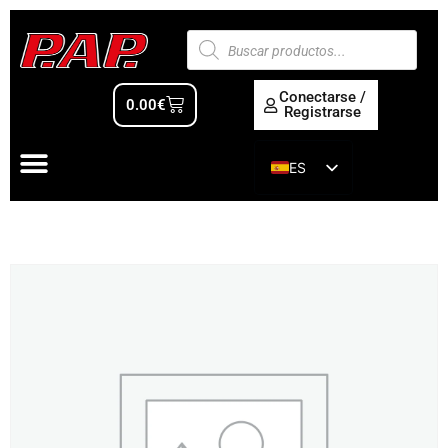
Conectarse /
0.00
€
Registrarse
ES
EN