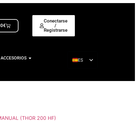
Conectarse
00
€
/
Registrarse
 ACCESORIOS
ES
EN
ANUAL (THOR 200 HF)