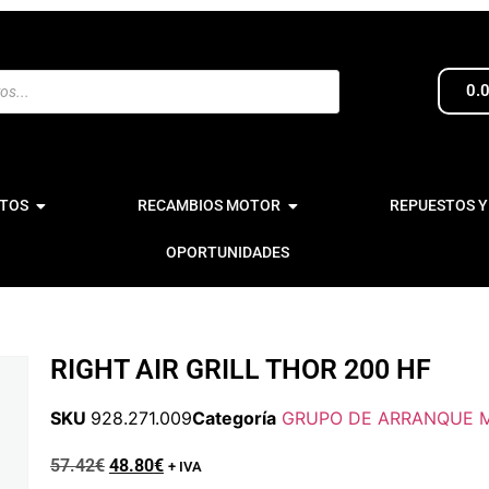
0.
TOS
RECAMBIOS MOTOR
REPUESTOS Y
OPORTUNIDADES
RIGHT AIR GRILL THOR 200 HF
SKU
928.271.009
Categoría
GRUPO DE ARRANQUE M
57.42
€
48.80
€
+ IVA