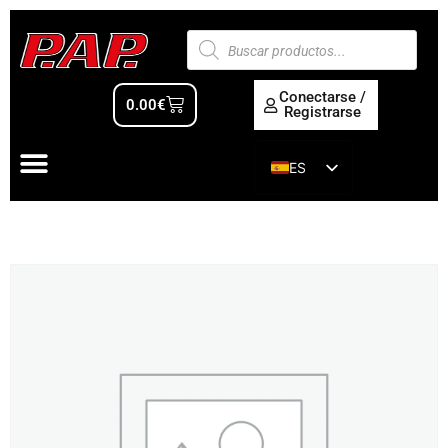
Conectarse /
0.00
€
Registrarse
ES
EN