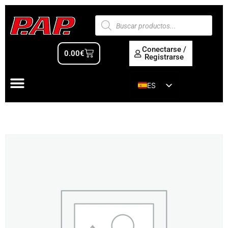
Conectarse /
0.00
€
Registrarse
ES
EN