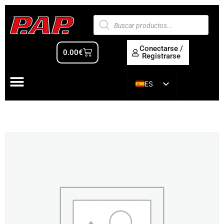
Conectarse /
0.00
€
Registrarse
ES
EN