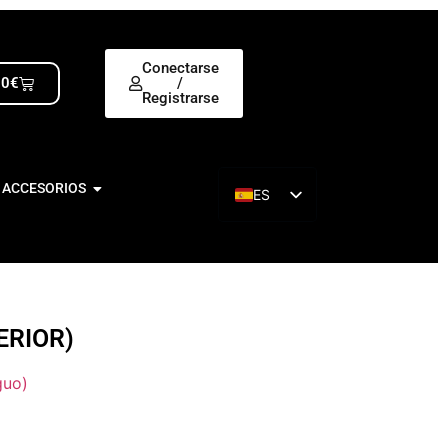
Conectarse
00
€
/
Registrarse
 ACCESORIOS
ES
EN
ERIOR)
guo)