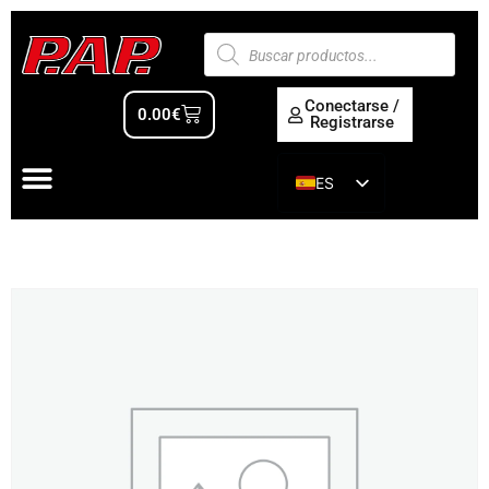
Conectarse /
0.00
€
Registrarse
ES
EN