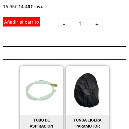
16.95
€
14.40
€
+ IVA
Añadir al carrito
-
+
TUBO DE
FUNDA LIGERA
ASPIRACIÓN
PARAMOTOR