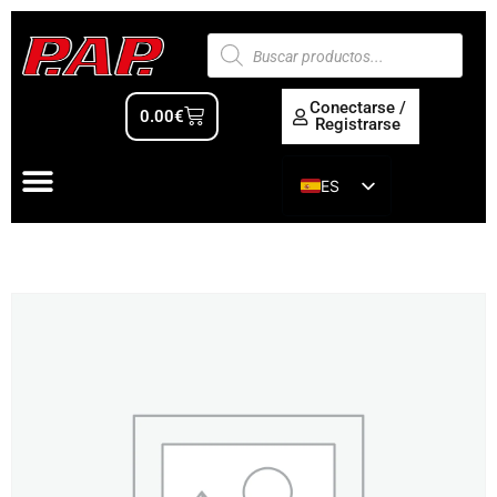
Conectarse /
0.00
€
Registrarse
ES
EN