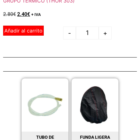
GRUPO TÉRMICO (THOR 303)
2.80
€
2.40
€
+ IVA
Añadir al carrito
-
+
TUBO DE
FUNDA LIGERA