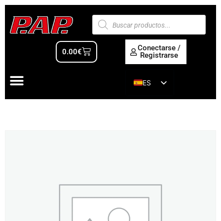
Conectarse /
0.00
€
Registrarse
ES
EN