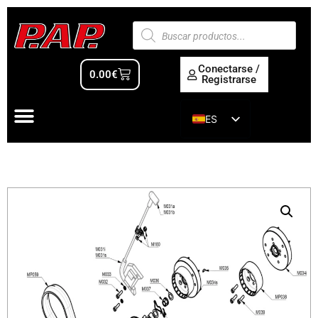
Conectarse /
0.00
€
Registrarse
ES
EN