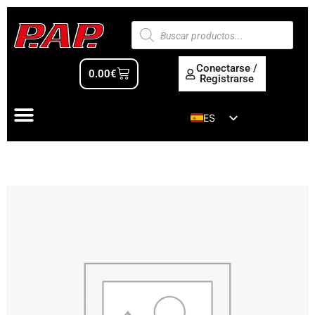
Conectarse /
0.00
€
Registrarse
ES
EN