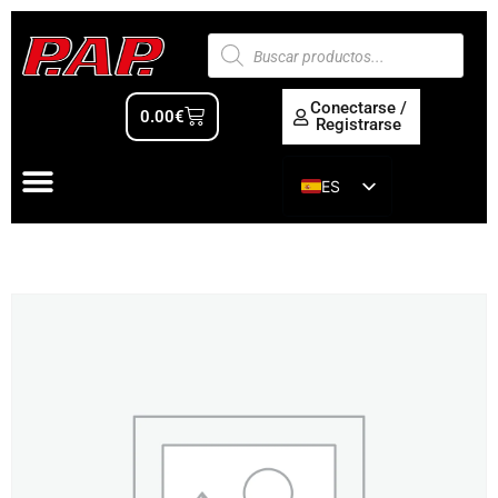
Conectarse /
0.00
€
Registrarse
ES
EN