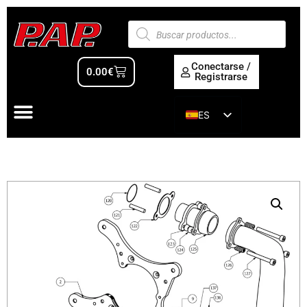
Conectarse /
0.00
€
Registrarse
ES
EN