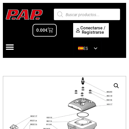
Conectarse /
0.00
€
Registrarse
ES
EN