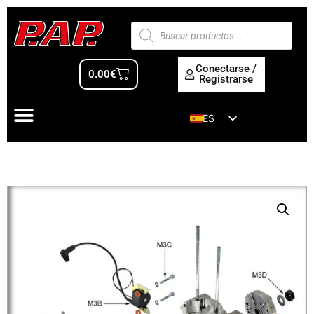
Conectarse /
0.00
€
Registrarse
ES
EN