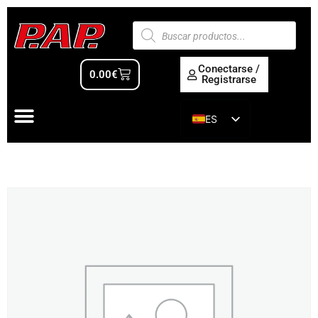
Conectarse /
0.00
€
Registrarse
ES
EN