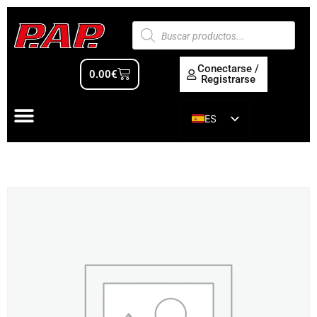
Conectarse /
0.00
€
Registrarse
ES
EN