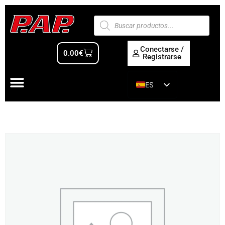
Conectarse /
0.00
€
Registrarse
ES
EN