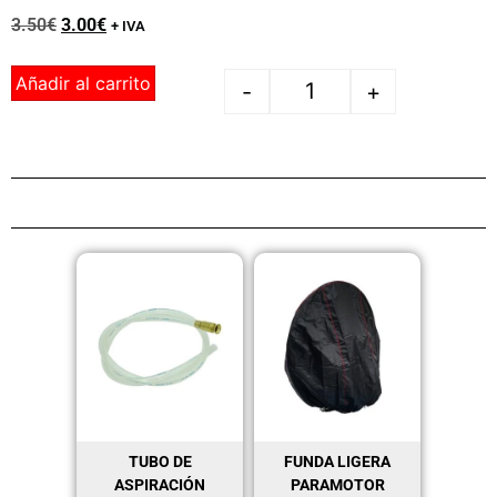
3.50
€
3.00
€
+ IVA
Añadir al carrito
-
+
TUBO DE
FUNDA LIGERA
ASPIRACIÓN
PARAMOTOR