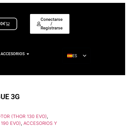
Conectarse
00
€
/
Registrarse
 ACCESORIOS
ES
EN
UE 3G
TOR (THOR 130 EVO)
,
190 EVO)
,
ACCESORIOS Y