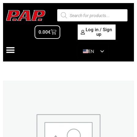
Log in / Sign
0.00
€
up
EN
ES