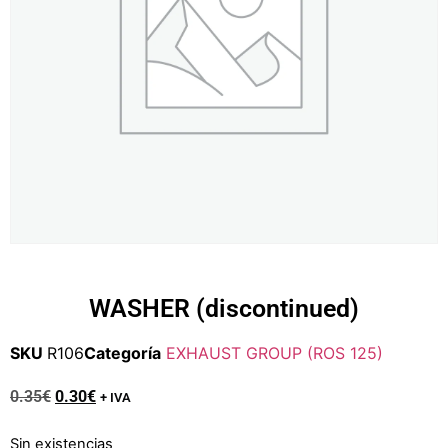
WASHER (discontinued)
SKU
R106
Categoría
EXHAUST GROUP (ROS 125)
0.35
€
0.30
€
+ IVA
Sin existencias