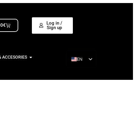
Log in /
00
€
Sign up
& ACCESORIES
EN
ES