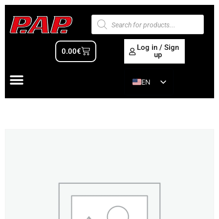
Log in / Sign
0.00
€
up
EN
ES