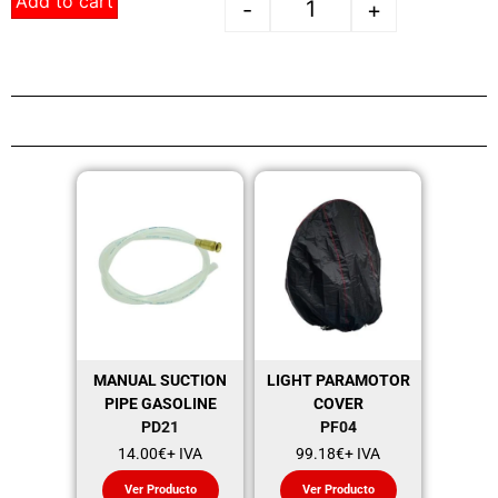
Add to cart
-
+
MANUAL SUCTION
LIGHT PARAMOTOR
PIPE GASOLINE
COVER
PD21
PF04
14.00
€
+ IVA
99.18
€
+ IVA
Ver Producto
Ver Producto