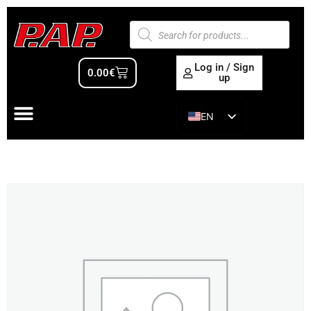
Log in / Sign
0.00
€
up
EN
ES