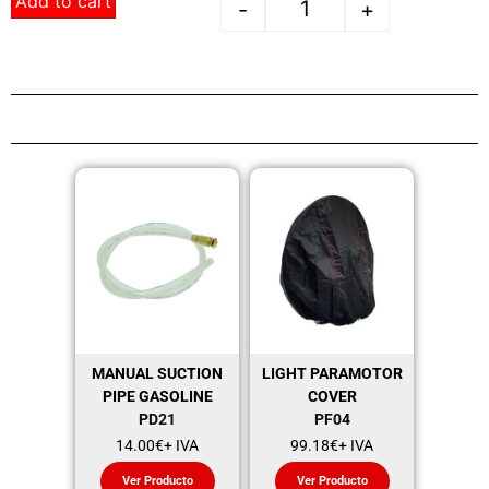
Add to cart
-
+
MANUAL SUCTION
LIGHT PARAMOTOR
PIPE GASOLINE
COVER
PD21
PF04
14.00
€
+ IVA
99.18
€
+ IVA
Ver Producto
Ver Producto