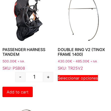
PASSENGER HARNESS
DOUBLE RING V2 (TINOX
TANDEM
FRAME 1400)
500.00
€
430.00
€
-
485.00
€
+ IVA
+ IVA
SKU: PSB08
SKU: TR25V2
-
+
Seleccionar opciones
Add to cart