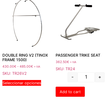
DOUBLE RING V2 (TINOX
PASSENGER TRIKE SEAT
FRAME 1500)
362.50
€
+ IVA
430.00
€
-
485.00
€
+ IVA
SKU: TR24
SKU: TR26V2
-
+
Seleccionar opciones
Add to cart