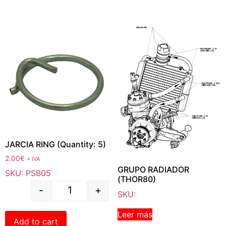
JARCIA RING (Quantity: 5)
2.00
€
+ IVA
GRUPO RADIADOR
SKU: PSB05
(THOR80)
-
+
SKU:
Leer más
Add to cart