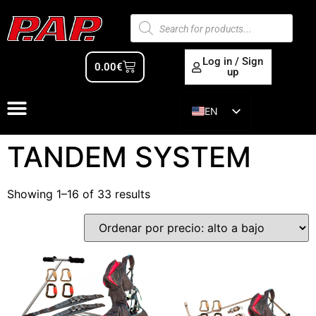
Log in / Sign
0.00
€
up
EN
ES
TANDEM SYSTEM
Showing 1–16 of 33 results