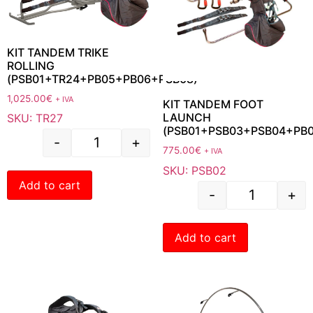
KIT TANDEM TRIKE
ROLLING
(PSB01+TR24+PB05+PB06+PSB08)
1,025.00
€
+ IVA
KIT TANDEM FOOT
LAUNCH
SKU: TR27
(PSB01+PSB03+PSB04+PB
-
+
775.00
€
+ IVA
SKU: PSB02
Add to cart
-
+
Add to cart