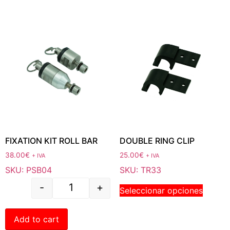
FIXATION KIT ROLL BAR
DOUBLE RING CLIP
38.00
€
25.00
€
+ IVA
+ IVA
SKU: PSB04
SKU: TR33
-
+
Seleccionar opciones
Add to cart