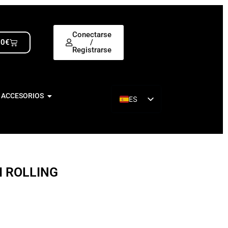
Conectarse
00
€
/
Registrarse
 ACCESORIOS
ES
EN
I ROLLING