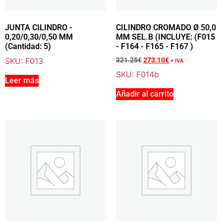
Sale 15% Off
VÁSTAGO DE CILINDRO 8 X 135 MM (Cantidad: 4)
JUNTA CILINDRO -
CILINDRO CROMADO Ø 50,0
F007
0,20/0,30/0,50 MM
MM SEL.B (INCLUYE: (F015
21.25
€
+ IVA
(Cantidad: 5)
- F164 - F165 - F167 )
18.10
€
+ IVA
SKU: F013
321.25
€
273.10
€
+ IVA
SKU: F014b
Leer más
Añadir al carrito
Añadir a la cesta
Sale 15% Off
RODAMIENTO DE AGUJAS DE PISTÓN
F008
18.75
€
+ IVA
15.90
€
+ IVA