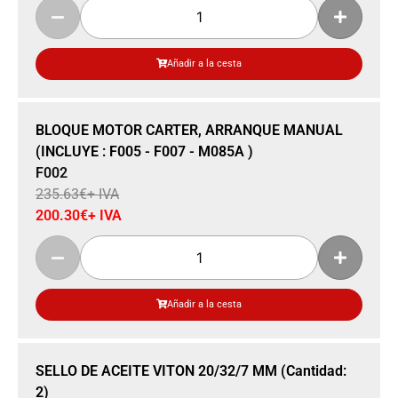
Añadir a la cesta
Sale 15% Off
BLOQUE MOTOR CARTER, ARRANQUE MANUAL
(INCLUYE : F005 - F007 - M085A )
F002
235.63
€
+ IVA
200.30
€
+ IVA
Añadir a la cesta
Sale 15% Off
SELLO DE ACEITE VITON 20/32/7 MM (Cantidad:
2)