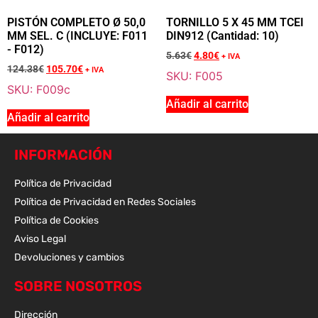
Añadir a la cesta
PISTÓN COMPLETO Ø 50,0
TORNILLO 5 X 45 MM TCEI
MM SEL. C (INCLUYE: F011
DIN912 (Cantidad: 10)
- F012)
5.63
€
4.80
€
+ IVA
Sale 15% Off
PISTÓN COMPLETO Ø 50,0 MM SEL. A (INCLUYE:
124.38
€
105.70
€
+ IVA
SKU: F005
F011 - F012)
SKU: F009c
F009a
Añadir al carrito
124.38
€
+ IVA
Añadir al carrito
105.70
€
+ IVA
INFORMACIÓN
Política de Privacidad
Añadir a la cesta
Política de Privacidad en Redes Sociales
Política de Cookies
Aviso Legal
Sale 15% Off
PISTÓN COMPLETO Ø 50,0 MM SEL. B (INCLUYE:
Devoluciones y cambios
F011 - F012)
SOBRE NOSOTROS
F009b
124.38
€
+ IVA
Dirección