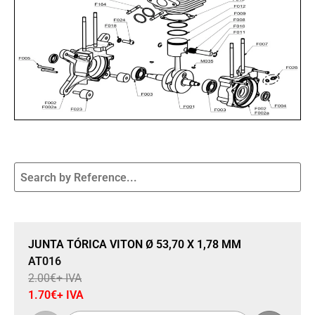
Sale 15% Off
JUNTA TÓRICA VITON Ø 53,70 X 1,78 MM
AT016
2.00
€
+ IVA
1.70
€
+ IVA