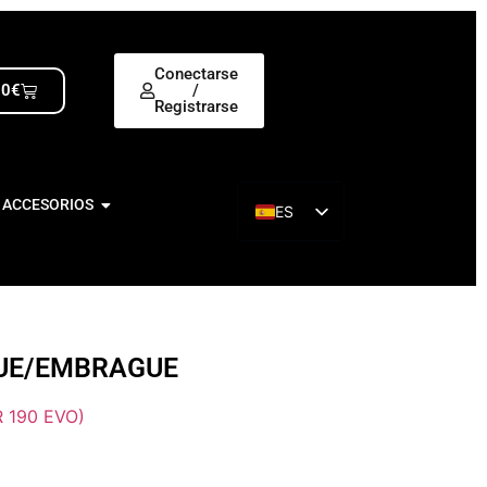
Conectarse
00
€
/
Registrarse
 ACCESORIOS
ES
EN
QUE/EMBRAGUE
 190 EVO)