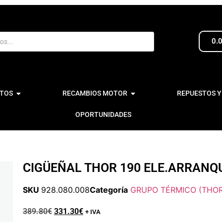
0.
TOS
RECAMBIOS MOTOR
REPUESTOS Y
OPORTUNIDADES
CIGÜEÑAL THOR 190 ELE.ARRAN
SKU
928.080.008
Categoría
GRUPO TÉRMICO (THOR
389.80
€
331.30
€
+ IVA