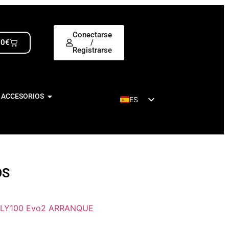
Conectarse
00
€
/
Registrarse
 ACCESORIOS
ES
EN
OS
LY100 Evo2 ARRANQUE