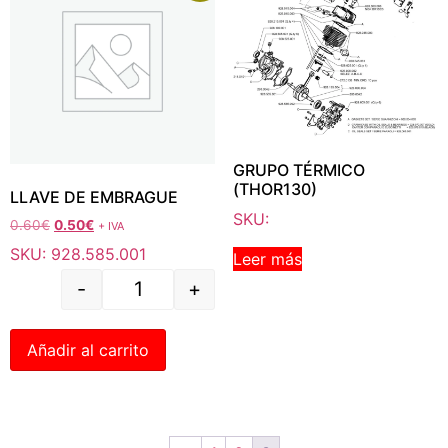
GRUPO TÉRMICO
(THOR130)
LLAVE DE EMBRAGUE
SKU:
0.60
€
0.50
€
+ IVA
SKU: 928.585.001
Leer más
-
+
Añadir al carrito