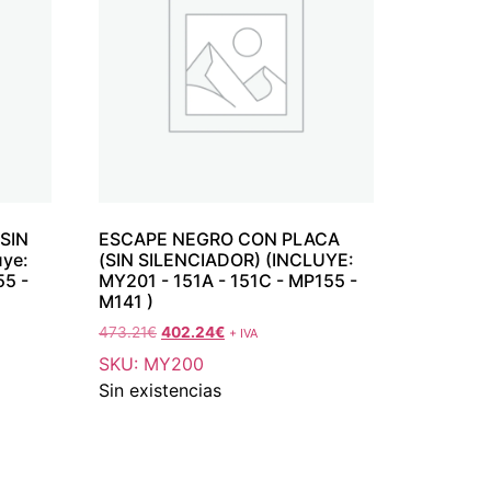
SIN
ESCAPE NEGRO CON PLACA
uye:
(SIN SILENCIADOR) (INCLUYE:
55 -
MY201 - 151A - 151C - MP155 -
M141 )
473.21
€
402.24
€
+ IVA
SKU: MY200
Sin existencias