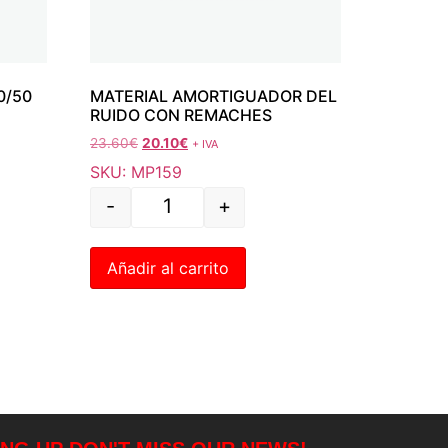
0/50
MATERIAL AMORTIGUADOR DEL
RUIDO CON REMACHES
23.60
€
20.10
€
+ IVA
SKU: MP159
-
+
Añadir al carrito