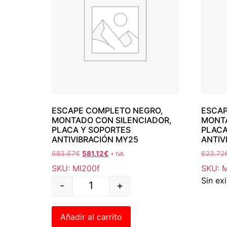
ESCAPE COMPLETO NEGRO,
ESCAP
MONTADO CON SILENCIADOR,
MONTA
PLACA Y SOPORTES
PLACA
ANTIVIBRACIÓN MY25
ANTIV
683.67
€
581.12
€
623.72
+ IVA
SKU: MI200f
SKU: 
Sin ex
-
+
Añadir al carrito