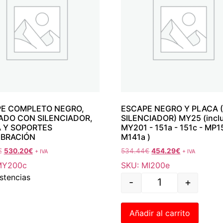
E COMPLETO NEGRO,
ESCAPE NEGRO Y PLACA (
DO CON SILENCIADOR,
SILENCIADOR) MY25 (incl
 Y SOPORTES
MY201 - 151a - 151c - MP1
IBRACIÓN
M141a )
€
530.20
€
534.44
€
454.29
€
+ IVA
+ IVA
MY200c
SKU: MI200e
istencias
-
+
Añadir al carrito