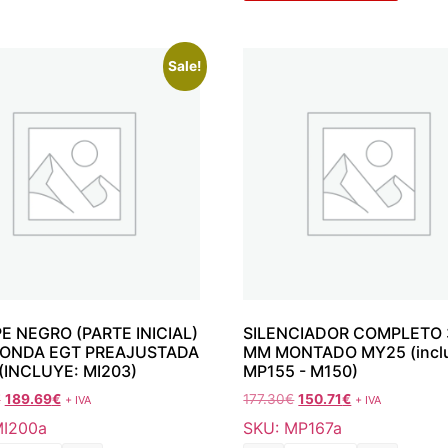
Sale!
E NEGRO (PARTE INICIAL)
SILENCIADOR COMPLETO 
ONDA EGT PREAJUSTADA
MM MONTADO MY25 (incl
(INCLUYE: MI203)
MP155 - M150)
€
189.69
€
177.30
€
150.71
€
+ IVA
+ IVA
MI200a
SKU: MP167a