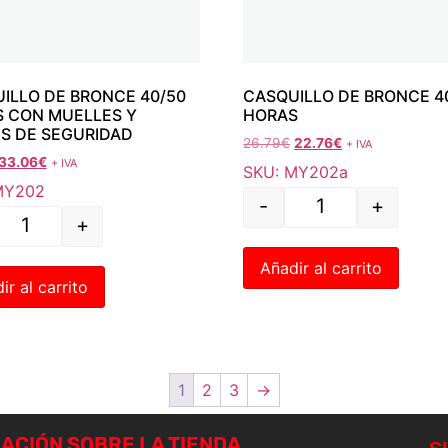
ILLO DE BRONCE 40/50
CASQUILLO DE BRONCE 4
 CON MUELLES Y
HORAS
S DE SEGURIDAD
26.79
€
22.76
€
+ IVA
33.06
€
+ IVA
SKU: MY202a
MY202
-
+
+
Añadir al carrito
ir al carrito
1
2
3
→
ACIÓN SOBRE LA TIENDA