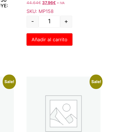
44.64
€
37.96
€
+ IVA
UYE:
SKU: MP158
-
+
Añadir al carrito
Sale!
Sale!