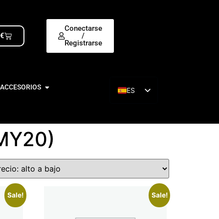
Conectarse
0
€
/
Registrarse
 ACCESORIOS
ES
EN
MY20)
Sale!
Sale!