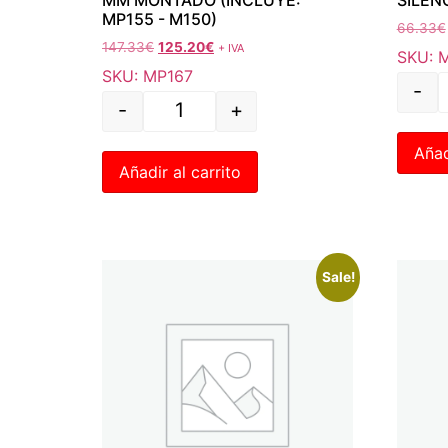
MP155 - M150)
66.33
€
147.33
€
125.20
€
+ IVA
SKU: 
SKU: MP167
-
-
+
Añad
Añadir al carrito
Sale!