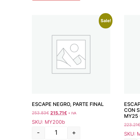
Sale!
ESCAPE NEGRO, PARTE FINAL
ESCAP
CON S
253.83
€
215.71
€
+ IVA
MY25 
SKU: MY200b
223.21
-
+
SKU: 