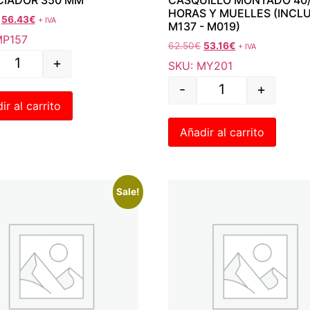
HORAS Y MUELLES (INCL
56.43
€
+ IVA
M137 - M019)
MP157
62.50
€
53.16
€
+ IVA
+
SKU: MY201
-
+
ir al carrito
Añadir al carrito
Sale!