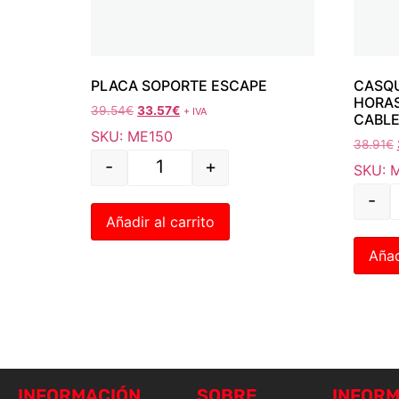
PLACA SOPORTE ESCAPE
CASQU
HORAS
39.54
€
33.57
€
+ IVA
CABLE
SKU: ME150
38.91
€
-
+
SKU: 
-
Añadir al carrito
Añad
INFORMACIÓN
SOBRE
INFORM