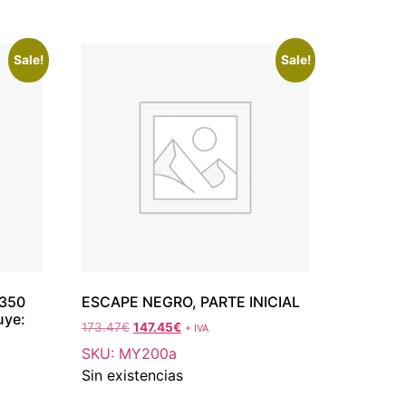
Sale!
Sale!
350
ESCAPE NEGRO, PARTE INICIAL
uye:
173.47
€
147.45
€
+ IVA
SKU: MY200a
Sin existencias